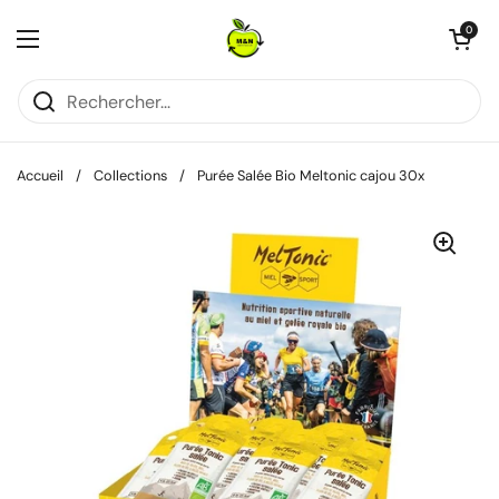
Passer au contenu
Ouvrir le pani
0
Ouvrir le menu
Accueil
/
Collections
/
Purée Salée Bio Meltonic cajou 30x