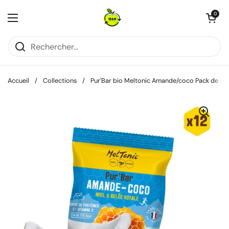
Passer au contenu
Ouvrir le pani
0
Ouvrir le menu
Accueil
/
Collections
/
Pur'Bar bio Meltonic Amande/coco Pack de 12