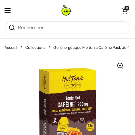
Passer au contenu
Ouvrir le pani
0
Ouvrir le menu
Accueil
/
Collections
/
Gel énergétique Meltonic Caféine Pack de 4