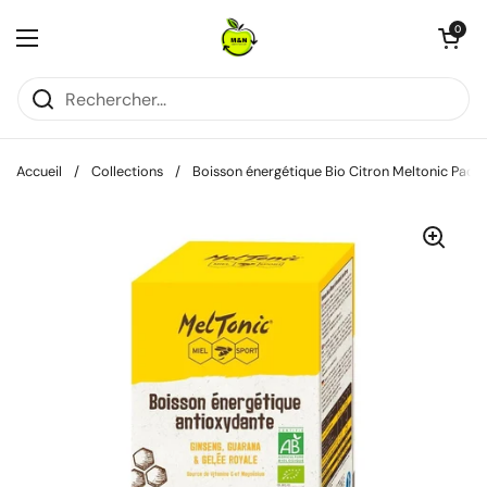
Passer au contenu
Ouvrir le pani
0
Ouvrir le menu
Accueil
/
Collections
/
Boisson énergétique Bio Citron Meltonic Pack 