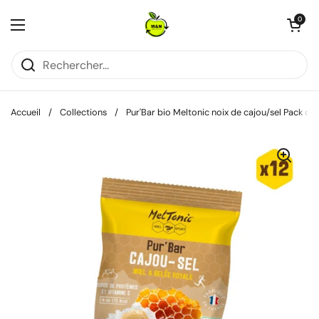
Passer au contenu
Ouvrir le pani
0
Ouvrir le menu
Accueil
/
Collections
/
Pur'Bar bio Meltonic noix de cajou/sel Pack de 